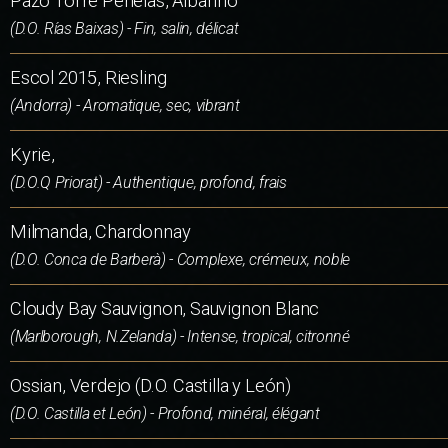
Pazo Torre Penelas, Albariño
(D.O. Rías Baixas) - Fin, salin, délicat
Escol 2015, Riesling
(Andorra) - Aromatique, sec, vibrant
Kyrie,
(D.O.Q Priorat) - Authentique, profond, frais
Milmanda, Chardonnay
(D.O. Conca de Barberà) - Complexe, crémeux, noble
Cloudy Bay Sauvignon, Sauvignon Blanc
(Marlborough, N.Zelanda) - Intense, tropical, citronné
Ossian, Verdejo (D.O. Castilla y León)
(D.O. Castilla et León) - Profond, minéral, élégant