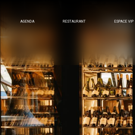
Image
Menú
AGENDA
RESTAURANT
ESPACE VIP
secundario
header