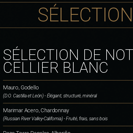
SÉLECTION
SÉLECTION DE NO
CELLIER BLANC
Mauro, Godello
(D.O. Castilla et León) - Élégant, structuré, minéral
Marimar Acero, Chardonnay
(Russian River Valley-California) - Fruité, frais, sans bois