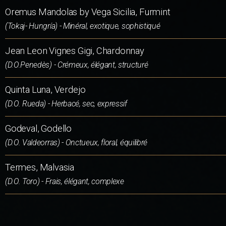
Oremus Mandolas by Vega Sicilia, Furmint
(Tokaj- Hungría) - Minéral, exotique, sophistiqué
Jean Leon Vignes Gigi, Chardonnay
(D.O.Penedès) - Crémeux, élégant, structuré
Quinta Luna, Verdejo
(D.O. Rueda) - Herbacé, sec, expressif
Godeval, Godello
(D.O. Valdeorras) - Onctueux, floral, équilibré
Termes, Malvasia
(D.O. Toro) - Frais, élégant, complexe