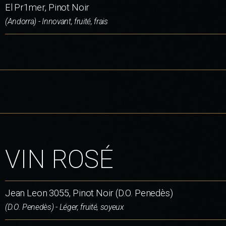
El Pr1mer, Pinot Noir
(Andorra) - Innovant, fruité, frais
VIN ROSÉ
Jean Leon 3055, Pinot Noir (D.O. Penedès)
(D.O. Penedès) - Léger, fruité, soyeux