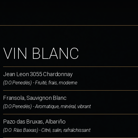
VIN BLANC
Jean Leon 3055 Chardonnay
(D.O.Penedès) - Fruité, frais, moderne
Fransola, Sauvignon Blanc
(D.O.Penedès) - Aromatique, minéral, vibrant
Pazo das Bruxas, Albariño
(D.O. Rías Baixas) - Citré, salin, rafraîchissant