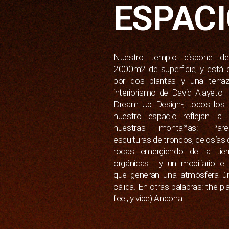
ESPAC
Nuestro templo dispone 
2000m2 de superficie, y está
por dos plantas y una terraz
interiorismo de David Alayeto -
Dream Up Design-, todos los 
nuestro espacio reflejan la 
nuestras montañas: Par
esculturas de troncos, celosías
rocas emergiendo de la tier
orgánicas… y un mobiliario e 
que generan una atmósfera ú
cálida. En otras palabras: the pl
feel, y vibe) Andorra.