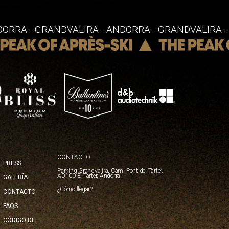
DORRA - GRANDVALIRA - ANDORRA · GRANDVALIRA 
CONTACTO
ACIÓN
PRESS
Parking Grandvalira, Camí Pont del Tarter.
AD100 El Tarter, Andorra
PAL
GALERÍA
¿Cómo llegar?
CONTACTO
FAQS
CÓDIGO DE