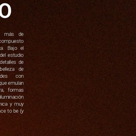
IO
de más de
 compuesto
a. Bajo el
del estudio
detalles de
belleza de
edes con
 que emulan
ra, formas
iluminación
nica y muy
ace to be (y