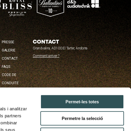
ACIÓN
CONTACT
PRESSE
Grandvalira, AD100 El Tarter, Andorra
PAL
GALERIE
Comment arriver ?
CONTACT
FAQS
CODE DE
CONDUITE
Permet-les totes
ls i analitzar
ls partners
Permetre la selecció
 combinar
els seus