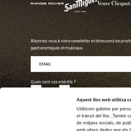
Abonnez-vous à notre newsletter et découvrez les pro
gastronomiques et musicaux.
contenedor
Quels sont vos intérêts ?
MUSIQUE
RESTAURATION
Aquest lloc web utilitza 
Utilitzarem les teves dades personals per a informar-te de nove
Utilitzem galetes per person
relacionades amb els nostres serveis. No compartim aquestes d
la nostra
política de privacitat
trobaràs informació addicional s
el trànsit del lloc. També 
tractament, i sobre la manera d'exercir els teus drets d'accés, re
entre altres. En prémer la fletxa per enviar, declares haver llegit
de mitjans socials, de publ
condicions de l’
avís legal
.
amb altres dades que els hà