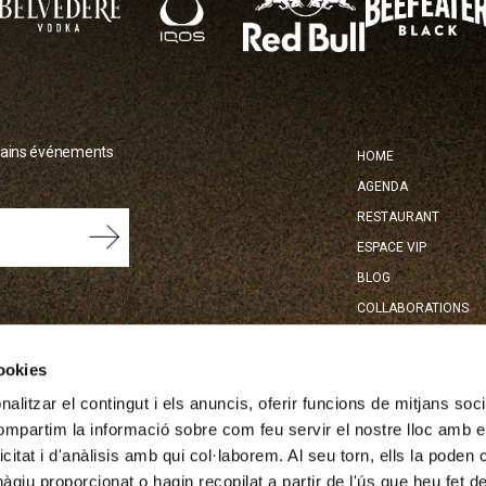
NAVEG
chains événements
HOME
PRINC
AGENDA
RESTAURANT
ESPACE VIP
BLOG
COLLABORATIONS
cookies
tats i promocions
alitzar el contingut i els anuncis, oferir funcions de mitjans socia
ades amb tercers, i en
obre aquest
compartim la informació sobre com feu servir el nostre lloc amb e
ctificació i supressió,
 i acceptar els termes i
icitat i d'anàlisis amb qui col·laborem. Al seu torn, ells la poden
giu proporcionat o hagin recopilat a partir de l'ús que heu fet d