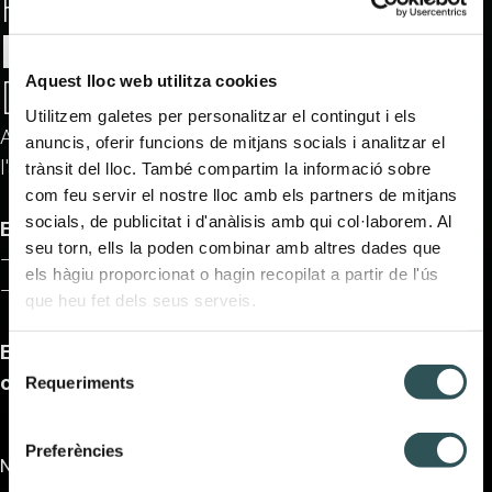
PREPARA'T PER A
LA
FESTA MÉS ÈPICA
DES
Aquest lloc web utilitza cookies
DE LES ALTURES
Utilitzem galetes per personalitzar el contingut i els
Aquest hivern, Andorra es converteix en l'epicentre de
anuncis, oferir funcions de mitjans socials i analitzar el
l'après-ski amb una experiència única a L'Abarset.
trànsit del lloc. També compartim la informació sobre
com feu servir el nostre lloc amb els partners de mitjans
socials, de publicitat i d'anàlisis amb qui col·laborem. Al
Escull la teva opció preferida:
seu torn, ells la poden combinar amb altres dades que
— Après-ski: de
16h a 22h
els hàgiu proporcionat o hagin recopilat a partir de l'ús
— After Party: de
22h a 02h
que heu fet dels seus serveis.
El millor de tot? Que pots quedar-te amb ambdues
Selecció
opcions!
Requeriments
de
consentiment
ALL
APRÈS-SKI
AFTER-PARTY
Preferències
No se han encontrado eventos