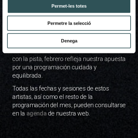
en el formato Après-ski en Grandvalira,
Permet-les totes
acompañando el ritmo de las tardes
después de esquiar y conectando con un
Permetre la selecció
público diverso que se reúne cada día en
nuestro espacio. Desde propuestas más
Denega
orientadas al techno y la electrónica de
club hasta sonidos con una fuerte conexión
con la pista, febrero refleja nuestra apuesta
por una programación cuidada y
equilibrada.
Todas las fechas y sesiones de estos
artistas, así como el resto de la
programación del mes, pueden consultarse
en la
agenda
de nuestra web.