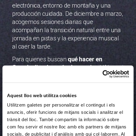
electrónica, entorno de montaña y una
producción cuidada. De diciembre a marzo,
acogemos sesiones diarias que
acompañan la transición natural entre una
jornada en pistas y la experiencia musical
al caer la tarde.
Para quienes buscan
qué hacer en
Grandvalira después de esquiar
, L’Abarset
propone una alternativa que va más allá
del plan clásico: un espacio de encuentro
donde la música electrónica se integra de
Aquest lloc web utilitza cookies
forma orgánica en el paisaje invernal y en
Utilitzem galetes per personalitzar el contingut i els
el ritmo de la temporada.
anuncis, oferir funcions de mitjans socials i analitzar el
trànsit del lloc. També compartim la informació sobre
com feu servir el nostre lloc amb els partners de mitjans
socials, de publicitat i d'anàlisis amb qui col·laborem. Al