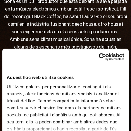
Sona és un DJ i productor que està deixant la seva petjada
en la música electrònica amb un estil fresc i sofisticat. Fill
del reconegut Black Coffee, ha sabut llaurar-se el seu propi
camí en la indústria, fusionant deep house, afro house i
sons experimentals en els seus sets i produccions.
Amb una sensibilitat musical única, Sona ha actuat en
alguns dels escenaris més prestigiosos del món,
compartint la seva visió artística a través de mescles que
embolcallen i acuradament estudiades. El seu enfocament
innovador i la seva passió per la música l'han convertit en
una figura en ascens dins de l'escena electrònica.
Aquest lloc web utilitza cookies
Més enllà del seu llinatge, Sona es destaca pel seu talent i
Utilitzem galetes per personalitzar el contingut i els
autenticitat, consolidant-se com un artista amb identitat
anuncis, oferir funcions de mitjans socials i analitzar el
pròpia i una prometedora carrera internacional.
trànsit del lloc. També compartim la informació sobre
com feu servir el nostre lloc amb els partners de mitjans
socials, de publicitat i d'anàlisis amb qui col·laborem. Al
COMPRAR TIQUETS
seu torn, ells la poden combinar amb altres dades que
els hàgiu proporcionat o hagin recopilat a partir de l'ús