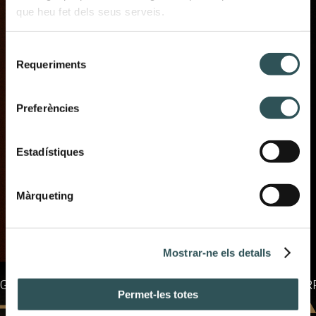
que heu fet dels seus serveis.
SONA
Selecció
Requeriments
de
Imatge
consentiment
Preferències
Estadístiques
Màrqueting
Mostrar-ne els detalls
GRANDVALIRA - ANDORRA · GRANDVALIRA - ANDORR
Permet-les totes