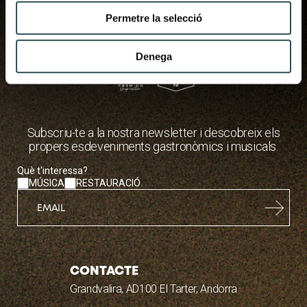
Permetre la selecció
Denega
Subscriu-te a la nostra newsletter i descobreix els
propers esdeveniments gastronòmics i musicals.
contenedor
Què t'interessa?
MÚSICA
RESTAURACIÓ
CONTACTE
Grandvalira, AD100 El Tarter, Andorra